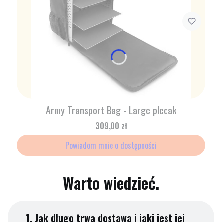
Army Transport Bag - Large plecak
Cena
309,00 zł
Powiadom mnie o dostępności
Warto wiedzieć.
1.
Jak długo trwa dostawa i jaki jest jej