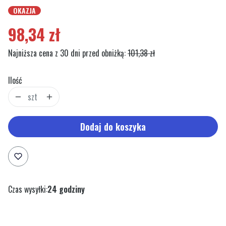
OKAZJA
Etykiety
98,34 zł
Najniższa cena z 30 dni przed obniżką:
101,38 zł
Ilość
szt
Dodaj do koszyka
Czas wysyłki:
24 godziny