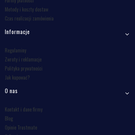
Formy płatności
Metody i koszty dostaw
Czas realizacji zamówienia
Informacje
Regulaminy
Zwroty i reklamacje
Polityka prywatności
Jak kupować?
O nas
Kontakt i dane firmy
Blog
Opinie Trustmate