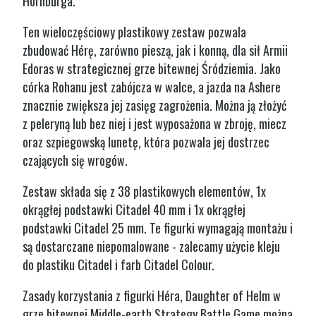
Hornburga.
Ten wieloczęściowy plastikowy zestaw pozwala
zbudować Hérę, zarówno pieszą, jak i konną, dla sił Armii
Edoras w strategicznej grze bitewnej Śródziemia. Jako
córka Rohanu jest zabójcza w walce, a jazda na Ashere
znacznie zwiększa jej zasięg zagrożenia. Można ją złożyć
z peleryną lub bez niej i jest wyposażona w zbroję, miecz
oraz szpiegowską lunetę, która pozwala jej dostrzec
czających się wrogów.
Zestaw składa się z 38 plastikowych elementów, 1x
okrągłej podstawki Citadel 40 mm i 1x okrągłej
podstawki Citadel 25 mm. Te figurki wymagają montażu i
są dostarczane niepomalowane - zalecamy użycie kleju
do plastiku Citadel i farb Citadel Colour.
Zasady korzystania z figurki Héra, Daughter of Helm w
grze bitewnej Middle-earth Strategy Battle Game można