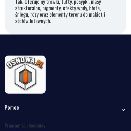
Tak. Oferujemy trawki, tufty, posypki, masy
strukturalne, pigmenty, efekty wody, błota,
śniegu, rdzy oraz elementy terenu do makiet i
stołów bitewnych.
Linki w stopce
Pomoc
Program Lojalnościowy