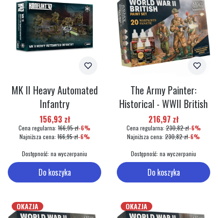
MK II Heavy Automated
The Army Painter:
Infantry
Historical - WWII British
Cena promocyjna
Cena promocyjna
156,93 zł
216,97 zł
Cena regularna:
166,95 zł
-6%
Cena regularna:
230,82 zł
-6%
Najniższa cena:
166,95 zł
-6%
Najniższa cena:
230,82 zł
-6%
Dostępność:
na wyczerpaniu
Dostępność:
na wyczerpaniu
Do koszyka
Do koszyka
OKAZJA
OKAZJA