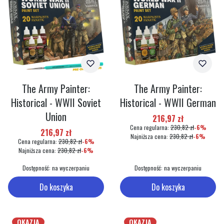
The Army Painter:
The Army Painter:
Historical - WWII Soviet
Historical - WWII German
Union
Cena promocyjna
216,97 zł
Cena regularna:
230,82 zł
-6%
Cena promocyjna
216,97 zł
Najniższa cena:
230,82 zł
-6%
Cena regularna:
230,82 zł
-6%
Najniższa cena:
230,82 zł
-6%
Dostępność:
na wyczerpaniu
Dostępność:
na wyczerpaniu
Do koszyka
Do koszyka
OKAZJA
OKAZJA