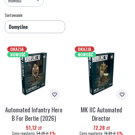
Nowość
Lista produktów
Koniec filtrów
Sortowanie:
Domyślne
OKAZJA
OKAZJA
NOWOŚĆ
NOWOŚĆ
Automated Infantry Hero
MK IIC Automated
B For Bertie (2026)
Director
Cena promocyjna
Cena promocyjna
51,12 zł
72,28 zł
Cena regularna:
54,38 zł
-6%
Cena regularna:
76,89 zł
-6%