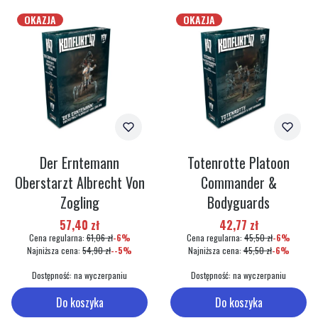
OKAZJA
OKAZJA
Der Erntemann
Totenrotte Platoon
Oberstarzt Albrecht Von
Commander &
Zogling
Bodyguards
Cena promocyjna
Cena promocyjna
57,40 zł
42,77 zł
Cena regularna:
61,06 zł
-6%
Cena regularna:
45,50 zł
-6%
Najniższa cena:
54,90 zł
--5%
Najniższa cena:
45,50 zł
-6%
Dostępność:
na wyczerpaniu
Dostępność:
na wyczerpaniu
Do koszyka
Do koszyka