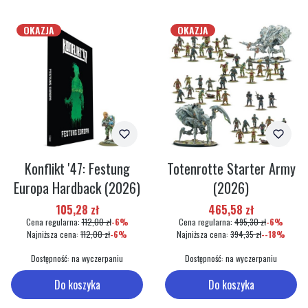
OKAZJA
OKAZJA
Konflikt '47: Festung
Totenrotte Starter Army
Europa Hardback (2026)
(2026)
Cena promocyjna
Cena promocyjna
105,28 zł
465,58 zł
Cena regularna:
112,00 zł
-6%
Cena regularna:
495,30 zł
-6%
Najniższa cena:
112,00 zł
-6%
Najniższa cena:
394,35 zł
--18%
Dostępność:
na wyczerpaniu
Dostępność:
na wyczerpaniu
Do koszyka
Do koszyka