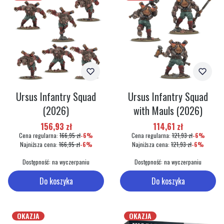
Ursus Infantry Squad
Ursus Infantry Squad
(2026)
with Mauls (2026)
Cena promocyjna
Cena promocyjna
156,93 zł
114,61 zł
Cena regularna:
166,95 zł
-6%
Cena regularna:
121,93 zł
-6%
Najniższa cena:
166,95 zł
-6%
Najniższa cena:
121,93 zł
-6%
Dostępność:
na wyczerpaniu
Dostępność:
na wyczerpaniu
Do koszyka
Do koszyka
OKAZJA
OKAZJA