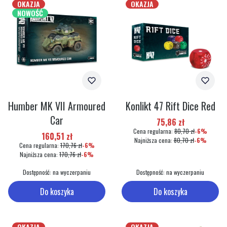
OKAZJA
OKAZJA
NOWOŚĆ
Humber MK VII Armoured
Konlikt 47 Rift Dice Red
Car
Cena promocyjna
75,86 zł
Cena regularna:
80,70 zł
-6%
Cena promocyjna
160,51 zł
Najniższa cena:
80,70 zł
-6%
Cena regularna:
170,76 zł
-6%
Najniższa cena:
170,76 zł
-6%
Dostępność:
na wyczerpaniu
Dostępność:
na wyczerpaniu
Do koszyka
Do koszyka
OKAZJA
OKAZJA