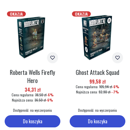
OKAZJA
OKAZJA
Roberta Wells Firefly
Ghost Attack Squad
Hero
Cena promocyjna
99,58 zł
Cena regularna:
105,94 zł
-6%
Cena promocyjna
34,31 zł
Najniższa cena:
92,90 zł
--7%
Cena regularna:
36,50 zł
-6%
Najniższa cena:
36,50 zł
-6%
Dostępność:
na wyczerpaniu
Dostępność:
na wyczerpaniu
Do koszyka
Do koszyka