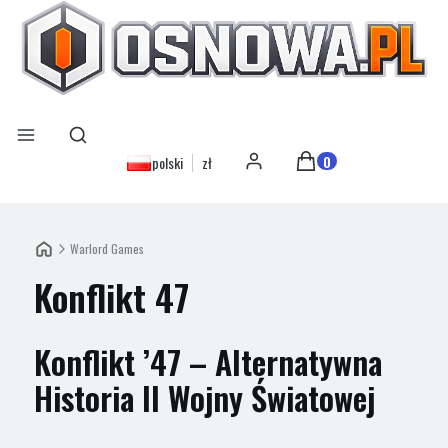
Otwórz wyszukiwarkę
Szukaj
Menu
Produkty w koszyku: 0
polski
zł
Zaloguj się
Koszyk
Warlord Games
Konflikt 47
Konflikt ’47 – Alternatywna
Historia II Wojny Światowej