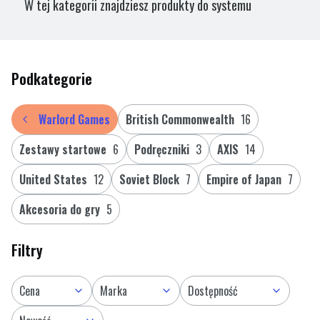
W tej kategorii znajdziesz produkty do systemu
Konflikt ’47
– dynamicznej gry bitewnej osadzonej w
alternatywnej wersji II wojny światowej. System rozwija
realia znane z Bolt Action, wprowadzając technologię
Podkategorie
Rift, eksperymentalną broń, mechy bojowe oraz
jednostki o nadnaturalnych zdolnościach.
Warlord Games
British Commonwealth
16
Zestawy startowe
6
Podręczniki
3
AXIS
14
United States
12
Soviet Block
7
Empire of Japan
7
Akcesoria do gry
5
Filtry
Cena
Marka
Dostępność