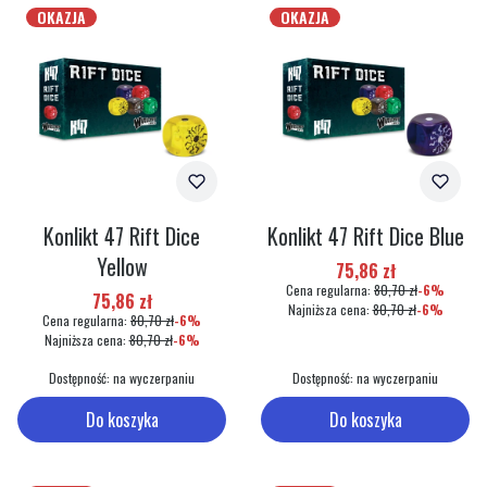
OKAZJA
OKAZJA
Konlikt 47 Rift Dice
Konlikt 47 Rift Dice Blue
Yellow
Cena promocyjna
75,86 zł
Cena regularna:
80,70 zł
-6%
Cena promocyjna
75,86 zł
Najniższa cena:
80,70 zł
-6%
Cena regularna:
80,70 zł
-6%
Najniższa cena:
80,70 zł
-6%
Dostępność:
na wyczerpaniu
Dostępność:
na wyczerpaniu
Do koszyka
Do koszyka