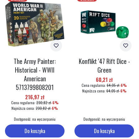
The Army Painter:
Konflikt '47 Rift Dice -
Historical - WWII
Green
American
Cena promocyjna
60,21 zł
5713799808201
Cena regularna:
64,05 zł
-6%
Najniższa cena:
64,05 zł
-6%
Cena promocyjna
216,97 zł
Cena regularna:
230,82 zł
-6%
Najniższa cena:
230,82 zł
-6%
Dostępność:
na wyczerpaniu
Dostępność:
na wyczerpaniu
Do koszyka
Do koszyka