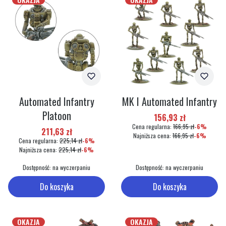
Automated Infantry
MK I Automated Infantry
Platoon
Cena promocyjna
156,93 zł
Cena regularna:
166,95 zł
-6%
Cena promocyjna
211,63 zł
Najniższa cena:
166,95 zł
-6%
Cena regularna:
225,14 zł
-6%
Najniższa cena:
225,14 zł
-6%
Dostępność:
na wyczerpaniu
Dostępność:
na wyczerpaniu
Do koszyka
Do koszyka
OKAZJA
OKAZJA