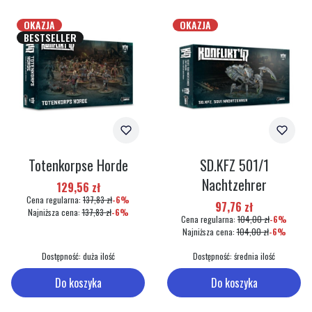
OKAZJA
OKAZJA
BESTSELLER
Totenkorpse Horde
SD.KFZ 501/1
Nachtzehrer
Cena promocyjna
129,56 zł
Cena regularna:
137,83 zł
-6%
Cena promocyjna
97,76 zł
Najniższa cena:
137,83 zł
-6%
Cena regularna:
104,00 zł
-6%
Najniższa cena:
104,00 zł
-6%
Dostępność:
duża ilość
Dostępność:
średnia ilość
Do koszyka
Do koszyka