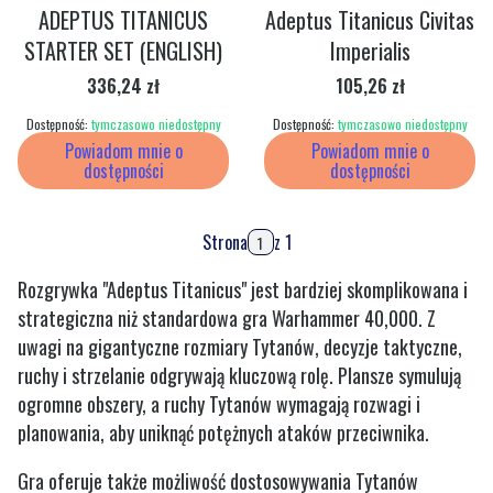
ADEPTUS TITANICUS
Adeptus Titanicus Civitas
STARTER SET (ENGLISH)
Imperialis
Cena
Cena
336,24 zł
105,26 zł
Dostępność:
tymczasowo niedostępny
Dostępność:
tymczasowo niedostępny
Powiadom mnie o
Powiadom mnie o
dostępności
dostępności
Strona
z 1
Rozgrywka "Adeptus Titanicus" jest bardziej skomplikowana i
strategiczna niż standardowa gra Warhammer 40,000. Z
uwagi na gigantyczne rozmiary Tytanów, decyzje taktyczne,
ruchy i strzelanie odgrywają kluczową rolę. Plansze symulują
ogromne obszery, a ruchy Tytanów wymagają rozwagi i
planowania, aby uniknąć potężnych ataków przeciwnika.
Gra oferuje także możliwość dostosowywania Tytanów