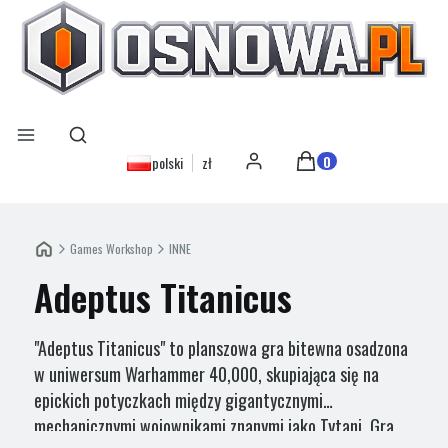
Otwórz wyszukiwarkę
Szukaj
Menu
Produkty w koszyku: 0
polski
zł
Zaloguj się
Koszyk
Games Workshop
INNE
Adeptus Titanicus
"Adeptus Titanicus" to planszowa gra bitewna osadzona
w uniwersum Warhammer 40,000, skupiająca się na
epickich potyczkach między gigantycznymi
mechanicznymi wojownikami znanymi jako Tytani. Gra