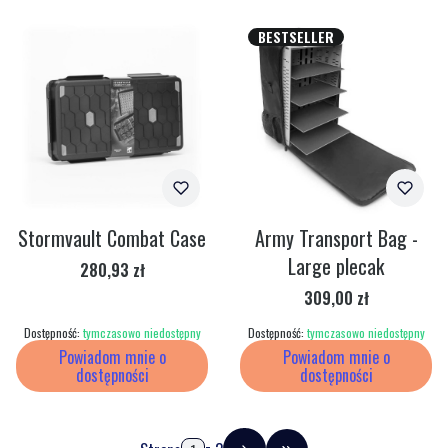
BESTSELLER
Stormvault Combat Case
Army Transport Bag -
Large plecak
Cena
280,93 zł
Cena
309,00 zł
Dostępność:
tymczasowo niedostępny
Dostępność:
tymczasowo niedostępny
Powiadom mnie o
Powiadom mnie o
dostępności
dostępności