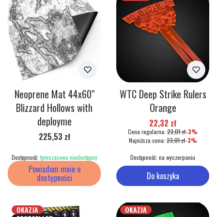
Neoprene Mat 44x60"
WTC Deep Strike Rulers
Blizzard Hollows with
Orange
deployme
Cena promocyjna
22,32 zł
Cena regularna:
23,01 zł
-3%
Cena
225,53 zł
Najniższa cena:
23,01 zł
-3%
Dostępność:
tymczasowo niedostępny
Dostępność:
na wyczerpaniu
Powiadom mnie o
Do koszyka
dostępności
OKAZJA
OKAZJA