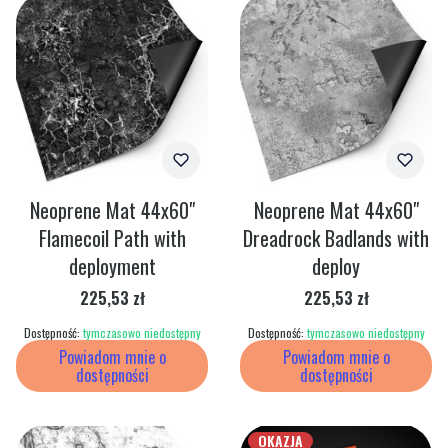
Neoprene Mat 44x60"
Neoprene Mat 44x60"
Flamecoil Path with
Dreadrock Badlands with
deployment
deploy
Cena
Cena
225,53 zł
225,53 zł
Dostępność:
tymczasowo niedostępny
Dostępność:
tymczasowo niedostępny
Powiadom mnie o
Powiadom mnie o
dostępności
dostępności
OKAZJA