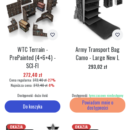
WTC Terrain -
Army Transport Bag
PrePainted (4+6+4) -
Camo - Large New L
SCI-FI
Cena
293,02 zł
Cena promocyjna
272,40 zł
Cena regularna:
372,40 zł
-27%
Najniższa cena:
272,40 zł
-0%
Dostępność:
duża ilość
Dostępność:
tymczasowo niedostępny
Powiadom mnie o
Do koszyka
dostępności
OKAZJA
OKAZJA