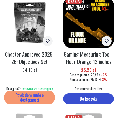
OKAZJA
BESTSELLER
Chapter Approved 2025-
Gaming Measuring Tool -
26: Objectives Set
Fluor Orange 12 inches
Cena
Cena promocyjna
84,10 zł
25,20 zł
Cena regularna:
25,98 zł
-3%
Najniższa cena:
25,98 zł
-3%
Dostępność:
tymczasowo niedostępny
Dostępność:
duża ilość
Powiadom mnie o
Do koszyka
dostępności
OKAZJA