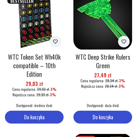
BESTSELLER
WTC Token Set Wh40k
WTC Deep Strike Rulers
compatible – 10th
Green
Edition
Cena promocyjna
27,49 zł
Cena regularna:
28,34 zł
-3%
Cena promocyjna
29,03 zł
Najniższa cena:
28,34 zł
-3%
Cena regularna:
29,93 zł
-3%
Najniższa cena:
29,93 zł
-3%
Dostępność:
średnia ilość
Dostępność:
duża ilość
Do koszyka
Do koszyka