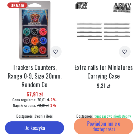
OKAZJA
Trackers Counters,
Extra rails for Miniatures
Range 0-9, Size 20mm,
Carrying Case
Random Co
Cena
9,21 zł
Cena promocyjna
67,91 zł
Cena regularna:
70,01 zł
-3%
Najniższa cena:
70,01 zł
-3%
Dostępność:
średnia ilość
Dostępność:
tymczasowo niedostępny
Powiadom mnie o
Do koszyka
dostępności