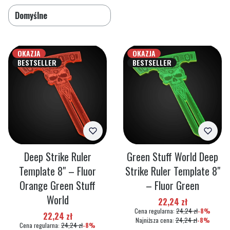
Domyślne
OKAZJA
OKAZJA
BESTSELLER
BESTSELLER
Deep Strike Ruler
Green Stuff World Deep
Template 8" – Fluor
Strike Ruler Template 8"
Orange Green Stuff
– Fluor Green
World
Cena promocyjna
22,24 zł
Cena regularna:
24,24 zł
-8%
Cena promocyjna
22,24 zł
Najniższa cena:
24,24 zł
-8%
Cena regularna:
24,24 zł
-8%