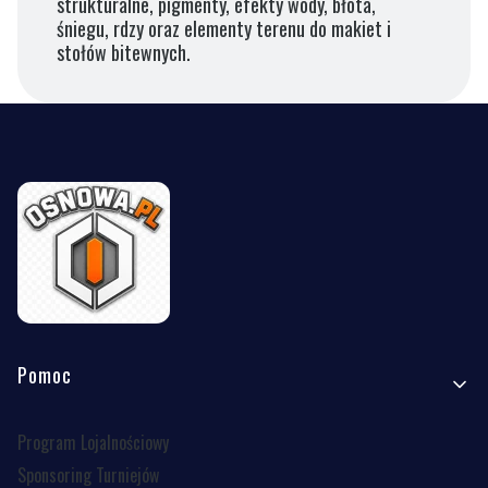
strukturalne, pigmenty, efekty wody, błota,
śniegu, rdzy oraz elementy terenu do makiet i
stołów bitewnych.
Linki w stopce
Pomoc
Program Lojalnościowy
Sponsoring Turniejów