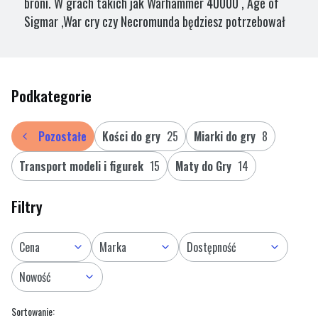
broni. W grach takich jak Warhammer 40000 , Age of
Sigmar ,War cry czy Necromunda będziesz potrzebował
takich miarek, aby skutecznie planować ruchy Twoich
oddziałów na polu bitwy. Znajdziesz tu również kości do
gry K6 i inne , które pozwalają testować skuteczność
Podkategorie
wykonywanych przez modele akcji.
Pozostałe
Kości do gry
25
Miarki do gry
8
Transport modeli i figurek
15
Maty do Gry
14
Filtry
Cena
Marka
Dostępność
Nowość
Lista produktów
Koniec filtrów
Sortowanie: