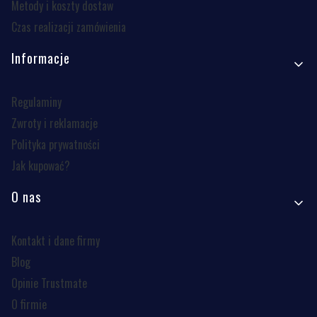
Metody i koszty dostaw
Czas realizacji zamówienia
Informacje
Regulaminy
Zwroty i reklamacje
Polityka prywatności
Jak kupować?
O nas
Kontakt i dane firmy
Blog
Opinie Trustmate
O firmie