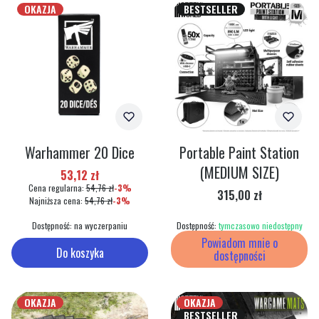
OKAZJA
BESTSELLER
Warhammer 20 Dice
Portable Paint Station
(MEDIUM SIZE)
Cena promocyjna
53,12 zł
Cena regularna:
54,76 zł
-3%
Cena
315,00 zł
Najniższa cena:
54,76 zł
-3%
Dostępność:
na wyczerpaniu
Dostępność:
tymczasowo niedostępny
Powiadom mnie o
Do koszyka
dostępności
OKAZJA
OKAZJA
BESTSELLER