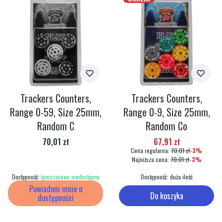
Trackers Counters,
Trackers Counters,
Range 0-59, Size 25mm,
Range 0-9, Size 25mm,
Random C
Random Co
Cena
Cena promocyjna
70,01 zł
67,91 zł
Cena regularna:
70,01 zł
-3%
Najniższa cena:
70,01 zł
-3%
Dostępność:
tymczasowo niedostępny
Dostępność:
duża ilość
Powiadom mnie o
Do koszyka
dostępności