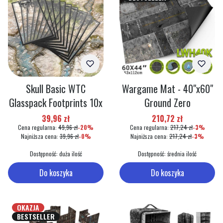
Skull Basic WTC
Wargame Mat - 40"x60"
Glasspack Footprints 10x
Ground Zero
Cena promocyjna
Cena promocyjna
39,96 zł
210,72 zł
Cena regularna:
49,96 zł
-20%
Cena regularna:
217,24 zł
-3%
Najniższa cena:
39,96 zł
-0%
Najniższa cena:
217,24 zł
-3%
Dostępność:
duża ilość
Dostępność:
średnia ilość
Do koszyka
Do koszyka
OKAZJA
BESTSELLER