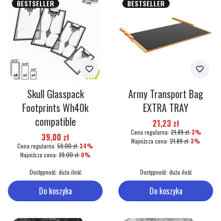
BESTSELLER
BESTSELLER
Skull Glasspack
Army Transport Bag
Footprints Wh40k
EXTRA TRAY
compatible
Cena promocyjna
21,23 zł
Cena regularna:
21,89 zł
-3%
Cena promocyjna
39,00 zł
Najniższa cena:
21,89 zł
-3%
Cena regularna:
59,00 zł
-34%
Najniższa cena:
39,00 zł
-0%
Dostępność:
duża ilość
Dostępność:
duża ilość
Do koszyka
Do koszyka