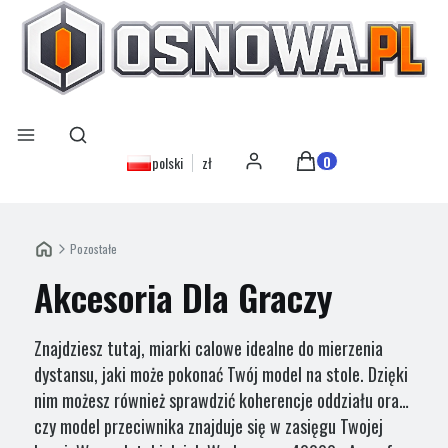
Otwórz wyszukiwarkę
Szukaj
Menu
Produkty w koszyku: 0
polski
zł
Zaloguj się
Koszyk
Pozostałe
Akcesoria Dla Graczy
Znajdziesz tutaj, miarki calowe idealne do mierzenia
dystansu, jaki może pokonać Twój model na stole. Dzięki
nim możesz również sprawdzić koherencje oddziału oraz
czy model przeciwnika znajduje się w zasięgu Twojej