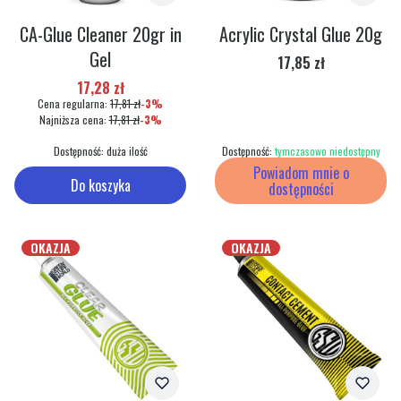
CA-Glue Cleaner 20gr in
Acrylic Crystal Glue 20g
Gel
Cena
17,85 zł
Cena promocyjna
17,28 zł
Cena regularna:
17,81 zł
-3%
Najniższa cena:
17,81 zł
-3%
Dostępność:
duża ilość
Dostępność:
tymczasowo niedostępny
Powiadom mnie o
Do koszyka
dostępności
OKAZJA
OKAZJA