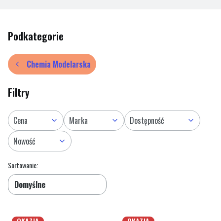
Podkategorie
Chemia Modelarska
Filtry
Cena
Marka
Dostępność
Nowość
Lista produktów
Koniec filtrów
Sortowanie:
Domyślne
OKAZJA
OKAZJA