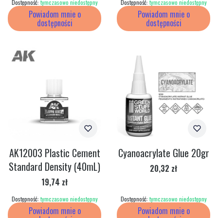
Dostępność:
tymczasowo niedostępny
Dostępność:
tymczasowo niedostępny
Powiadom mnie o
Powiadom mnie o
dostępności
dostępności
AK12003 Plastic Cement
Cyanoacrylate Glue 20gr
Standard Density (40mL)
Cena
20,32 zł
Cena
19,74 zł
Dostępność:
tymczasowo niedostępny
Dostępność:
tymczasowo niedostępny
Powiadom mnie o
Powiadom mnie o