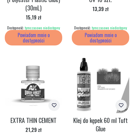
(30mL)
Cena
13,39 zł
Cena
15,19 zł
Dostępność:
tymczasowo niedostępny
Dostępność:
tymczasowo niedostępny
Powiadom mnie o
Powiadom mnie o
dostępności
dostępności
EXTRA THIN CEMENT
Klej do kępek 60 ml Tuft
Glue
Cena
21,29 zł