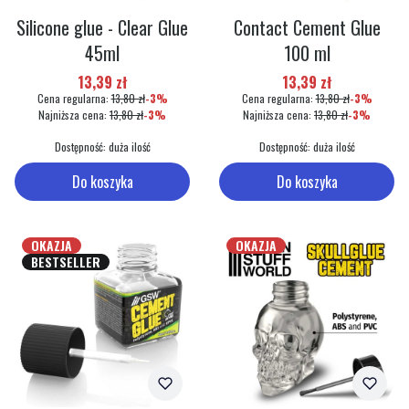
Silicone glue - Clear Glue
Contact Cement Glue
45ml
100 ml
Cena promocyjna
Cena promocyjna
13,39 zł
13,39 zł
Cena regularna:
13,80 zł
-3%
Cena regularna:
13,80 zł
-3%
Najniższa cena:
13,80 zł
-3%
Najniższa cena:
13,80 zł
-3%
Dostępność:
duża ilość
Dostępność:
duża ilość
Do koszyka
Do koszyka
OKAZJA
OKAZJA
BESTSELLER