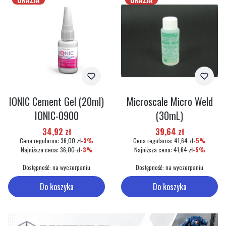
IONIC Cement Gel (20ml)
Microscale Micro Weld
IONIC-0900
(30mL)
Cena promocyjna
Cena promocyjna
34,92 zł
39,64 zł
Cena regularna:
36,00 zł
-3%
Cena regularna:
41,64 zł
-5%
Najniższa cena:
36,00 zł
-3%
Najniższa cena:
41,64 zł
-5%
Dostępność:
na wyczerpaniu
Dostępność:
na wyczerpaniu
Do koszyka
Do koszyka