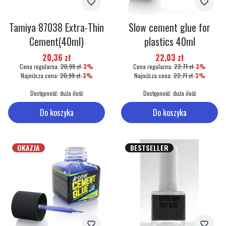
Tamiya 87038 Extra-Thin
Slow cement glue for
Cement(40ml)
plastics 40ml
Cena promocyjna
Cena promocyjna
20,36 zł
22,03 zł
Cena regularna:
20,99 zł
-3%
Cena regularna:
22,71 zł
-3%
Najniższa cena:
20,99 zł
-3%
Najniższa cena:
22,71 zł
-3%
Dostępność:
duża ilość
Dostępność:
duża ilość
Do koszyka
Do koszyka
OKAZJA
BESTSELLER