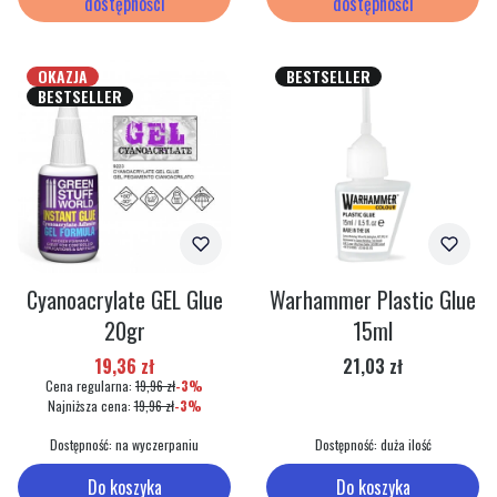
dostępności
dostępności
OKAZJA
BESTSELLER
BESTSELLER
Cyanoacrylate GEL Glue
Warhammer Plastic Glue
20gr
15ml
Cena promocyjna
Cena
19,36 zł
21,03 zł
Cena regularna:
19,96 zł
-3%
Najniższa cena:
19,96 zł
-3%
Dostępność:
na wyczerpaniu
Dostępność:
duża ilość
Do koszyka
Do koszyka