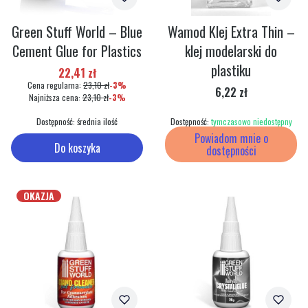
Green Stuff World – Blue
Wamod Klej Extra Thin –
Cement Glue for Plastics
klej modelarski do
plastiku
Cena promocyjna
22,41 zł
Cena regularna:
23,10 zł
-3%
Cena
6,22 zł
Najniższa cena:
23,10 zł
-3%
Dostępność:
średnia ilość
Dostępność:
tymczasowo niedostępny
Powiadom mnie o
Do koszyka
dostępności
OKAZJA