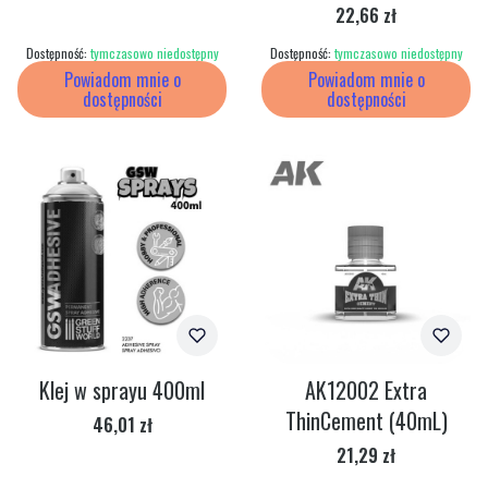
Cena
22,66 zł
Dostępność:
tymczasowo niedostępny
Dostępność:
tymczasowo niedostępny
Powiadom mnie o
Powiadom mnie o
dostępności
dostępności
Klej w sprayu 400ml
AK12002 Extra
ThinCement (40mL)
Cena
46,01 zł
Cena
21,29 zł