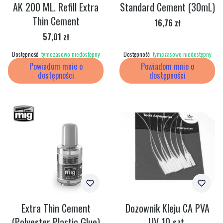
AK 200 ML. Refill Extra
Standard Cement (30mL)
Thin Cement
Cena
16,76 zł
Cena
57,01 zł
Dostępność:
tymczasowo niedostępny
Dostępność:
tymczasowo niedostępny
Powiadom mnie o
Powiadom mnie o
dostępności
dostępności
Extra Thin Cement
Dozownik Kleju CA PVA
(Polyester Plastic Glue)
UV 10 szt.