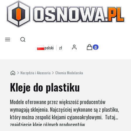
Otwórz wyszukiwarkę
Szukaj
Menu
Produkty w koszyku: 0
polski
zł
Zaloguj się
Koszyk
Narzędzia i Akcesoria
Chemia Modelarska
Kleje do plastiku
Modele oferowane przez większość producentów
wymagają sklejenia. Najczęściej wykonane są z plastiku,
który można zespolić klejami cyjanoakrylowymi. Tutaj
znajdziecie kleje różnych producentów.