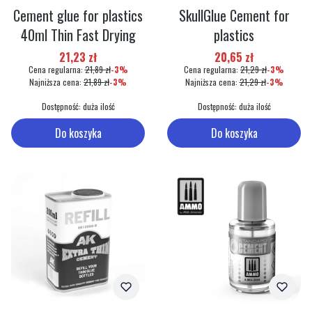
Cement glue for plastics
SkullGlue Cement for
40ml Thin Fast Drying
plastics
Cena promocyjna
Cena promocyjna
21,23 zł
20,65 zł
Cena regularna:
21,89 zł
-3%
Cena regularna:
21,29 zł
-3%
Najniższa cena:
21,89 zł
-3%
Najniższa cena:
21,29 zł
-3%
Dostępność:
duża ilość
Dostępność:
duża ilość
Do koszyka
Do koszyka