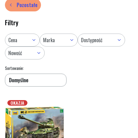
Pozostałe
Filtry
Cena
Marka
Dostępność
Nowość
Lista produktów
Koniec filtrów
Sortowanie:
Domyślne
OKAZJA