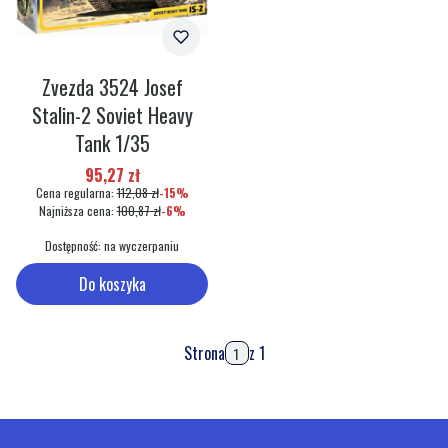
Zvezda 3524 Josef
Stalin-2 Soviet Heavy
Tank 1/35
Cena promocyjna
95,27 zł
Cena regularna:
112,08 zł
-15%
Najniższa cena:
100,87 zł
-6%
Dostępność:
na wyczerpaniu
Do koszyka
Strona
z 1