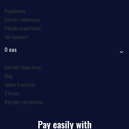
Regulaminy
Zwroty i reklamacje
Polityka prywatności
Jak kupować?
O nas
Kontakt i dane firmy
Blog
Opinie Trustmate
O firmie
Nagrody i wyróżnienia
Pay easily with