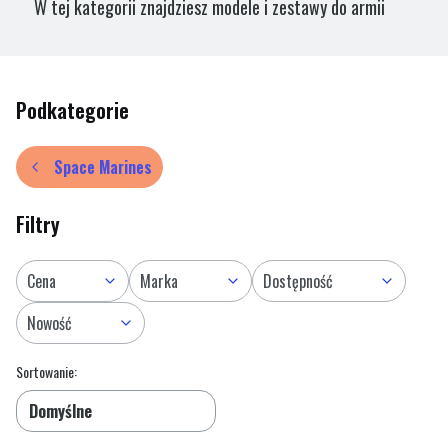
W tej kategorii znajdziesz modele i zestawy do armii
Salamanders
w systemie Warhammer 40,000. To zakon
Space Marines znany z mistrzostwa w wykorzystaniu
broni termicznej i płomieni, a także z głębokiego
Podkategorie
poczucia obowiązku wobec ludności Imperium.
Space Marines
Filtry
Cena
Marka
Dostępność
Nowość
Lista produktów
Koniec filtrów
Sortowanie:
Domyślne