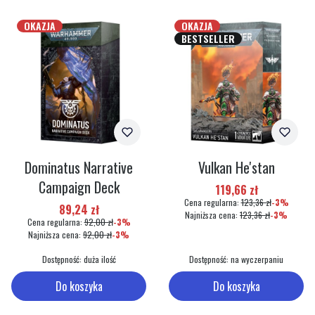
OKAZJA
OKAZJA
BESTSELLER
Dominatus Narrative
Vulkan He'stan
Campaign Deck
Cena promocyjna
119,66 zł
Cena regularna:
123,36 zł
-3%
Cena promocyjna
89,24 zł
Najniższa cena:
123,36 zł
-3%
Cena regularna:
92,00 zł
-3%
Najniższa cena:
92,00 zł
-3%
Dostępność:
duża ilość
Dostępność:
na wyczerpaniu
Do koszyka
Do koszyka