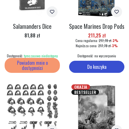
Salamanders Dice
Space Marines Drop Pods
Cena
Cena promocyjna
81,88 zł
211,25 zł
Cena regularna:
217,78 zł
-3%
Najniższa cena:
217,78 zł
-3%
Dostępność:
tymczasowo niedostępny
Dostępność:
na wyczerpaniu
Powiadom mnie o
Do koszyka
dostępności
OKAZJA
BESTSELLER