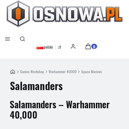
Otwórz wyszukiwarkę
Szukaj
Menu
Produkty w koszyku: 0
polski
zł
Zaloguj się
Koszyk
Games Workshop
Warhammer 40000
Space Marines
Salamanders
Salamanders – Warhammer
40,000