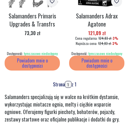
Salamanders Primaris
Salamanders Adrax
Upgrades & Transfrs
Agatone
Cena
Cena promocyjna
73,30 zł
121,09 zł
Cena regularna:
124,83 zł
-3%
Najniższa cena:
124,83 zł
-3%
Dostępność:
tymczasowo niedostępny
Dostępność:
tymczasowo niedostępny
Powiadom mnie o
Powiadom mnie o
dostępności
dostępności
Strona
z 1
Salamanders specjalizują się w walce na krótkim dystansie,
wykorzystując miotacze ognia, melty i ciężkie wsparcie
ogniowe. Oferujemy figurki piechoty, bohaterów, pojazdy,
zestawy startowe oraz oficjalne publikacje i dodatki do gry.