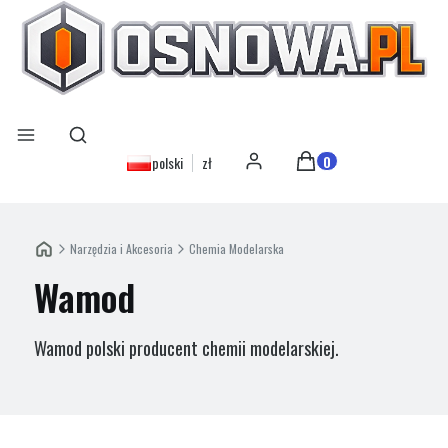
Otwórz wyszukiwarkę
Szukaj
Menu
Produkty w koszyku: 0
polski
zł
Zaloguj się
Koszyk
Narzędzia i Akcesoria
Chemia Modelarska
Wamod
Wamod polski producent chemii modelarskiej.