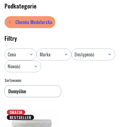
Podkategorie
Chemia Modelarska
Filtry
Cena
Marka
Dostępność
Nowość
Lista produktów
Koniec filtrów
Sortowanie:
Domyślne
OKAZJA
BESTSELLER