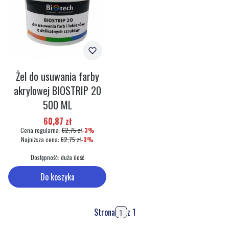
Żel do usuwania farby
akrylowej BIOSTRIP 20
500 ML
Cena promocyjna
60,87 zł
Cena regularna:
62,75 zł
-3%
Najniższa cena:
62,75 zł
-3%
Dostępność:
duża ilość
Do koszyka
Strona
z 1