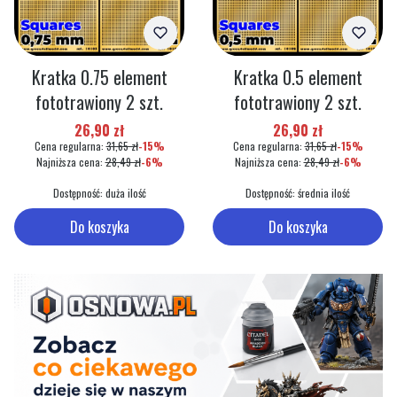
Kratka 0.75 element
Kratka 0.5 element
fototrawiony 2 szt.
fototrawiony 2 szt.
Cena promocyjna
Cena promocyjna
26,90 zł
26,90 zł
Cena regularna:
31,65 zł
-15%
Cena regularna:
31,65 zł
-15%
Najniższa cena:
28,49 zł
-6%
Najniższa cena:
28,49 zł
-6%
Dostępność:
duża ilość
Dostępność:
średnia ilość
Do koszyka
Do koszyka