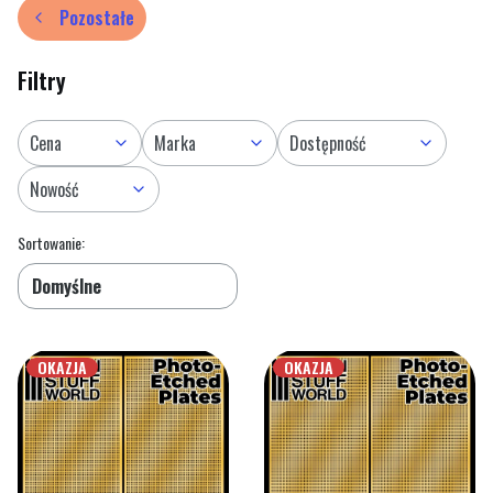
Pozostałe
Filtry
Cena
Marka
Dostępność
Nowość
Lista produktów
Koniec filtrów
Sortowanie:
Domyślne
OKAZJA
OKAZJA