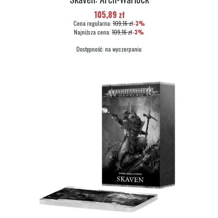
Cena promocyjna
105,89 zł
Cena regularna:
109,16 zł
-3%
Najniższa cena:
109,16 zł
-3%
Dostępność:
na wyczerpaniu