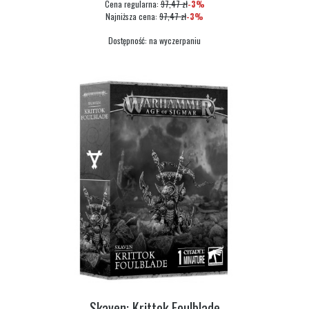
Cena regularna:
97,47 zł
-3%
Najniższa cena:
97,47 zł
-3%
Dostępność:
na wyczerpaniu
Skaven: Krittok Foulblade