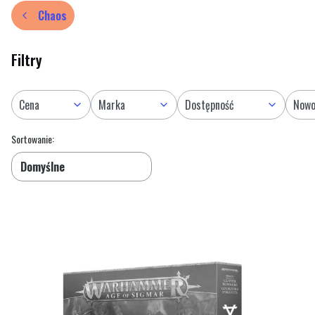
Chaos
Filtry
Cena
Marka
Dostępność
Nowo
Lista produktów
Koniec filtrów
Sortowanie:
Domyślne