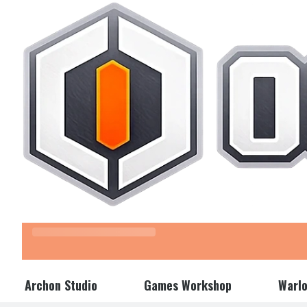
Z kodem "LATO" wpisanym w koszyku otrzymasz 3% rabatu.
Archon Studio
Games Workshop
Warl