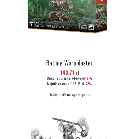
Ratling Warpblaster
Cena promocyjna
143,71 zł
Cena regularna:
148,15 zł
-3%
Najniższa cena:
148,15 zł
-3%
Dostępność:
na wyczerpaniu