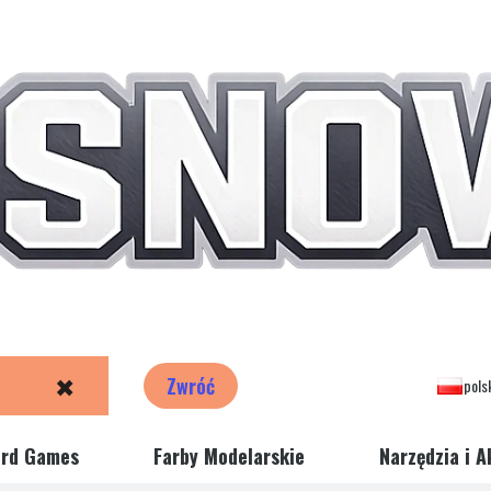
✖
Zwróć
pols
ord Games
Farby Modelarskie
Narzędzia i A