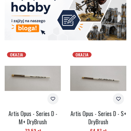
OKAZJA
OKAZJA
Artis Opus - Series D -
Artis Opus - Series D - S+
M+ DryBrush
DryBrush
Cena promocyjna
Cena promocyjna