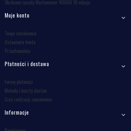
Skrócone zasady Warhammer 40000 10 edycja
Moje konto
Twoje zamówienia
Ustawienia konta
Przechowalnia
Płatności i dostawa
Formy płatności
Metody i koszty dostaw
Czas realizacji zamówienia
Informacje
Regulaminy