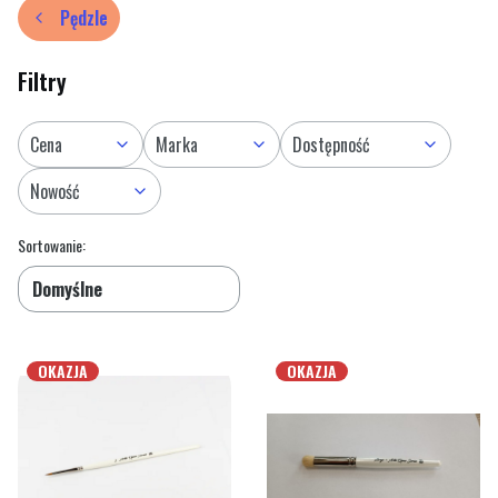
Pędzle
Filtry
Cena
Marka
Dostępność
Nowość
Lista produktów
Koniec filtrów
Sortowanie:
Domyślne
OKAZJA
OKAZJA