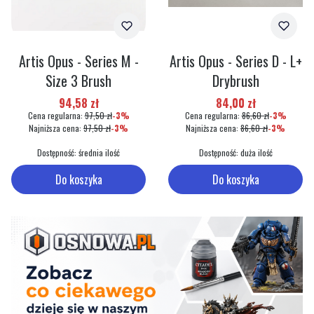
Artis Opus - Series M -
Artis Opus - Series D - L+
Size 3 Brush
Drybrush
Cena promocyjna
Cena promocyjna
94,58 zł
84,00 zł
Cena regularna:
97,50 zł
-3%
Cena regularna:
86,60 zł
-3%
Najniższa cena:
97,50 zł
-3%
Najniższa cena:
86,60 zł
-3%
Dostępność:
średnia ilość
Dostępność:
duża ilość
Do koszyka
Do koszyka