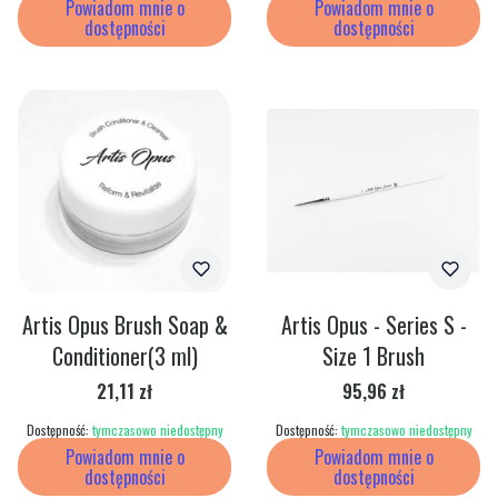
Powiadom mnie o
Powiadom mnie o
dostępności
dostępności
Artis Opus Brush Soap &
Artis Opus - Series S -
Conditioner(3 ml)
Size 1 Brush
Cena
Cena
21,11 zł
95,96 zł
Dostępność:
tymczasowo niedostępny
Dostępność:
tymczasowo niedostępny
Powiadom mnie o
Powiadom mnie o
dostępności
dostępności