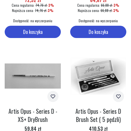
72,52 zł
64,87 zł
Cena regularna:
74,76 zł
-3%
Cena regularna:
66,88 zł
-3%
Najniższa cena:
74,76 zł
-3%
Najniższa cena:
66,88 zł
-3%
Dostępność:
na wyczerpaniu
Dostępność:
na wyczerpaniu
Do koszyka
Do koszyka
Artis Opus - Series D -
Artis Opus - Series D
XS+ DryBrush
Brush Set ( 5 pędzli)
Cena
Cena
59,84 zł
410,53 zł