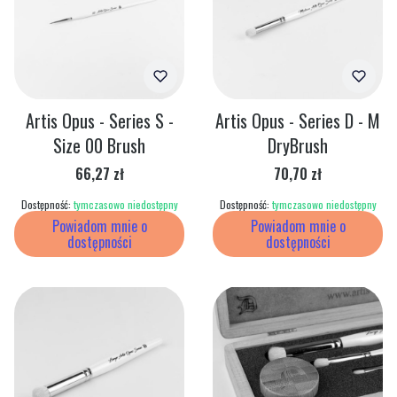
Artis Opus - Series S -
Artis Opus - Series D - M
Size 00 Brush
DryBrush
Cena
Cena
66,27 zł
70,70 zł
Dostępność:
tymczasowo niedostępny
Dostępność:
tymczasowo niedostępny
Powiadom mnie o
Powiadom mnie o
dostępności
dostępności