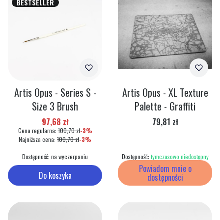
BESTSELLER
Artis Opus - Series S -
Artis Opus - XL Texture
Size 3 Brush
Palette - Graffiti
Cena promocyjna
Cena
97,68 zł
79,81 zł
Cena regularna:
100,70 zł
-3%
Najniższa cena:
100,70 zł
-3%
Dostępność:
na wyczerpaniu
Dostępność:
tymczasowo niedostępny
Powiadom mnie o
Do koszyka
dostępności