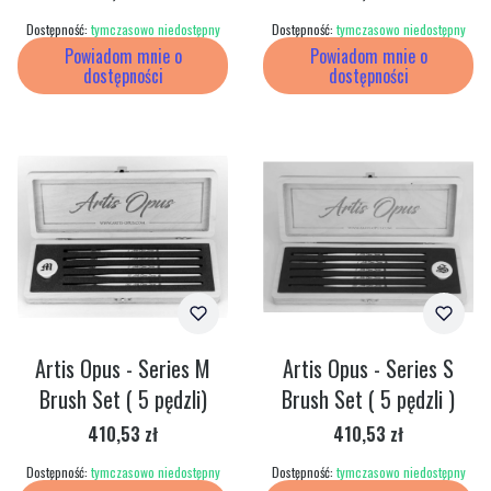
Dostępność:
tymczasowo niedostępny
Dostępność:
tymczasowo niedostępny
Powiadom mnie o
Powiadom mnie o
dostępności
dostępności
Artis Opus - Series M
Artis Opus - Series S
Brush Set ( 5 pędzli)
Brush Set ( 5 pędzli )
Cena
Cena
410,53 zł
410,53 zł
Dostępność:
tymczasowo niedostępny
Dostępność:
tymczasowo niedostępny