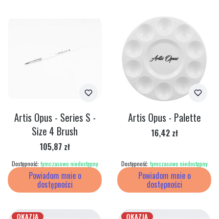
Artis Opus - Series S -
Artis Opus - Palette
Size 4 Brush
Cena
16,42 zł
Cena
105,87 zł
Dostępność:
tymczasowo niedostępny
Dostępność:
tymczasowo niedostępny
Powiadom mnie o
Powiadom mnie o
dostępności
dostępności
OKAZJA
OKAZJA