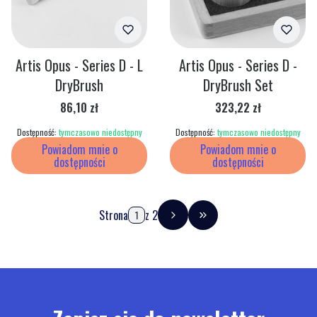
Artis Opus - Series D - L
Artis Opus - Series D -
DryBrush
DryBrush Set
Cena
Cena
86,10 zł
323,22 zł
Dostępność:
tymczasowo niedostępny
Dostępność:
tymczasowo niedostępny
Powiadom mnie o
Powiadom mnie o
dostępności
dostępności
Strona
z 2
Przejdź do ostatniej stro