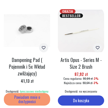
OKAZJA
BESTSELLER
Dampening Pad (
Artis Opus - Series M -
Pojemnik i 5x Wkład
Size 2 Brush
zwilżający)
Cena promocyjna
87,92 zł
Cena regularna:
90,64 zł
-3%
Cena
41,13 zł
Najniższa cena:
90,64 zł
-3%
Dostępność:
tymczasowo niedostępny
Dostępność:
na wyczerpaniu
Powiadom mnie o
Do koszyka
dostępności