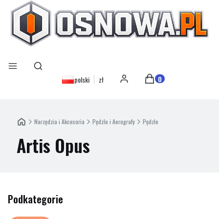
Otwórz wyszukiwarkę
Szukaj
Menu
Produkty w koszyku: 0
polski
zł
Zaloguj się
Koszyk
Narzędzia i Akcesoria
Pędzle i Aerografy
Pędzle
Artis Opus
Podkategorie