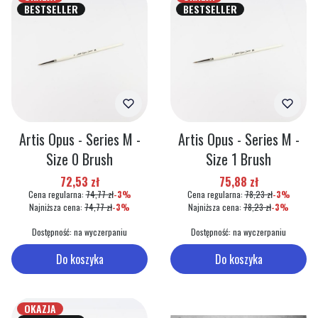
BESTSELLER
BESTSELLER
Artis Opus - Series M -
Artis Opus - Series M -
Size 0 Brush
Size 1 Brush
Cena promocyjna
Cena promocyjna
72,53 zł
75,88 zł
Cena regularna:
74,77 zł
-3%
Cena regularna:
78,23 zł
-3%
Najniższa cena:
74,77 zł
-3%
Najniższa cena:
78,23 zł
-3%
Dostępność:
na wyczerpaniu
Dostępność:
na wyczerpaniu
Do koszyka
Do koszyka
OKAZJA