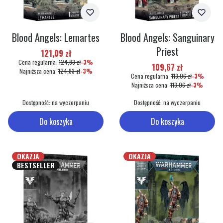
Blood Angels: Lemartes
Blood Angels: Sanguinary
Priest
Cena promocyjna
121,09 zł
Cena regularna:
124,83 zł
-3%
Cena promocyjna
109,67 zł
Najniższa cena:
124,83 zł
-3%
Cena regularna:
113,06 zł
-3%
Najniższa cena:
113,06 zł
-3%
Dostępność:
na wyczerpaniu
Dostępność:
na wyczerpaniu
Do koszyka
Do koszyka
OKAZJA
OKAZJA
BESTSELLER