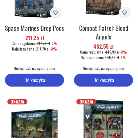
Space Marines Drop Pods
Combat Patrol: Blood
Angels
Cena promocyjna
211,25 zł
Cena regularna:
217,78 zł
-3%
Cena promocyjna
432,55 zł
Najniższa cena:
217,78 zł
-3%
Cena regularna:
445,93 zł
-3%
Najniższa cena:
445,93 zł
-3%
Dostępność:
na wyczerpaniu
Dostępność:
na wyczerpaniu
Do koszyka
Do koszyka
OKAZJA
OKAZJA