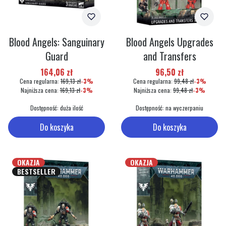
Blood Angels: Sanguinary
Blood Angels Upgrades
Guard
and Transfers
Cena promocyjna
Cena promocyjna
164,06 zł
96,50 zł
Cena regularna:
169,13 zł
-3%
Cena regularna:
99,48 zł
-3%
Najniższa cena:
169,13 zł
-3%
Najniższa cena:
99,48 zł
-3%
Dostępność:
duża ilość
Dostępność:
na wyczerpaniu
Do koszyka
Do koszyka
OKAZJA
OKAZJA
BESTSELLER