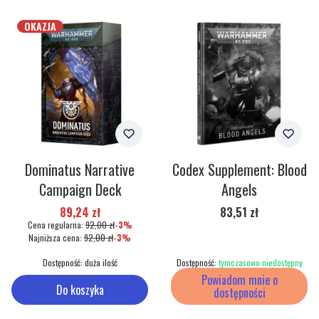
OKAZJA
Dominatus Narrative
Codex Supplement: Blood
Campaign Deck
Angels
Cena promocyjna
Cena
89,24 zł
83,51 zł
Cena regularna:
92,00 zł
-3%
Najniższa cena:
92,00 zł
-3%
Dostępność:
duża ilość
Dostępność:
tymczasowo niedostępny
Powiadom mnie o
Do koszyka
dostępności