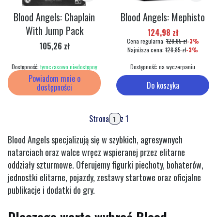
Blood Angels: Chaplain
Blood Angels: Mephisto
With Jump Pack
Cena promocyjna
124,98 zł
Cena regularna:
128,85 zł
-3%
Cena
105,26 zł
Najniższa cena:
128,85 zł
-3%
Dostępność:
tymczasowo niedostępny
Dostępność:
na wyczerpaniu
Powiadom mnie o
Do koszyka
dostępności
Strona
z 1
Blood Angels specjalizują się w szybkich, agresywnych
natarciach oraz walce wręcz wspieranej przez elitarne
oddziały szturmowe. Oferujemy figurki piechoty, bohaterów,
jednostki elitarne, pojazdy, zestawy startowe oraz oficjalne
publikacje i dodatki do gry.