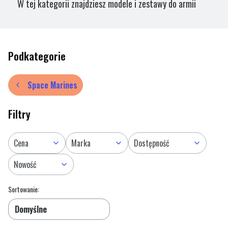
W tej kategorii znajdziesz modele i zestawy do armii
Blood Angels
w systemie Warhammer 40,000. To jeden
z najbardziej legendarnych zakonów Space Marines,
znany z heroizmu, sztuki wojennej oraz mrocznego
Podkategorie
dziedzictwa Czarnej Furii i Czerwonego Głodu.
Space Marines
Filtry
Cena
Marka
Dostępność
Nowość
Lista produktów
Koniec filtrów
Sortowanie:
Domyślne