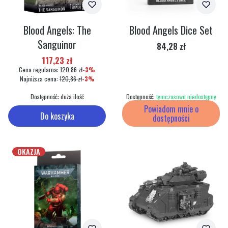
Blood Angels: The
Blood Angels Dice Set
Sanguinor
Cena
84,28 zł
Cena promocyjna
117,23 zł
Cena regularna:
120,86 zł
-3%
Najniższa cena:
120,86 zł
-3%
Dostępność:
duża ilość
Dostępność:
tymczasowo niedostępny
Powiadom mnie o
Do koszyka
dostępności
OKAZJA