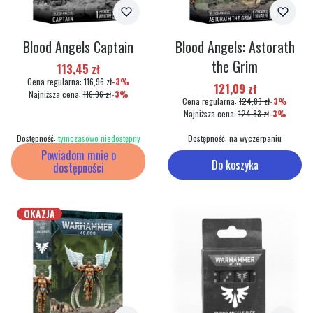
Blood Angels Captain
Blood Angels: Astorath
the Grim
Cena promocyjna
113,45 zł
Cena regularna:
116,96 zł
-3%
Cena promocyjna
121,09 zł
Najniższa cena:
116,96 zł
-3%
Cena regularna:
124,83 zł
-3%
Najniższa cena:
124,83 zł
-3%
Dostępność:
tymczasowo niedostępny
Dostępność:
na wyczerpaniu
Powiadom mnie o
Do koszyka
dostępności
OKAZJA