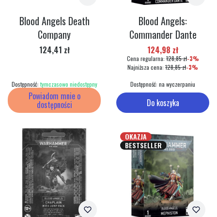
Blood Angels Death
Blood Angels:
Company
Commander Dante
Cena
Cena promocyjna
124,41 zł
124,98 zł
Cena regularna:
128,85 zł
-3%
Najniższa cena:
128,85 zł
-3%
Dostępność:
tymczasowo niedostępny
Dostępność:
na wyczerpaniu
Powiadom mnie o
Do koszyka
dostępności
OKAZJA
BESTSELLER