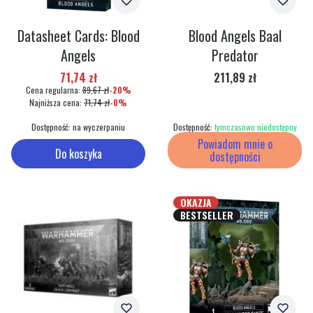
Datasheet Cards: Blood
Blood Angels Baal
Angels
Predator
Cena promocyjna
Cena
71,74 zł
211,89 zł
Cena regularna:
89,67 zł
-20%
Najniższa cena:
71,74 zł
-0%
Dostępność:
na wyczerpaniu
Dostępność:
tymczasowo niedostępny
Powiadom mnie o
Do koszyka
dostępności
OKAZJA
BESTSELLER