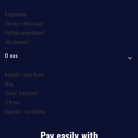
Regulaminy
Zwroty i reklamacje
Polityka prywatności
Jak kupować?
O nas
Kontakt i dane firmy
Blog
Opinie Trustmate
O firmie
Nagrody i wyróżnienia
Pay easily with