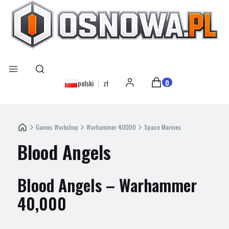
Otwórz wyszukiwarkę
Szukaj
Menu
Produkty w koszyku: 0
polski
zł
Zaloguj się
Koszyk
Games Workshop
Warhammer 40000
Space Marines
Blood Angels
Blood Angels – Warhammer
40,000