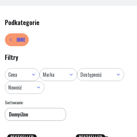
Warhammer 40,000, umożliwiając bardziej intymne i
taktyczne potyczki.
Podkategorie
INNE
Filtry
Cena
Marka
Dostępność
Nowość
Lista produktów
Koniec filtrów
Sortowanie:
Domyślne
BESTSELLER
BESTSELLER