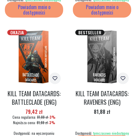
Powiadom mnie o
Powiadom mnie o
dostępności
dostępności
OKAZJA
BESTSELLER
KILL TEAM DATACARDS:
KILL TEAM DATACARDS:
BATTLECLADE (ENG)
RAVENERS (ENG)
Cena promocyjna
Cena
79,42 zł
81,88 zł
Cena regularna:
81,88 zł
-3%
Najniższa cena:
81,88 zł
-3%
Dostępność:
na wyczerpaniu
Dostępność:
tymczasowo niedostępny