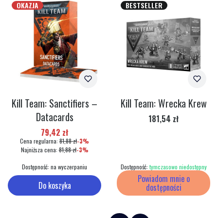
OKAZJA
BESTSELLER
Kill Team: Sanctifiers –
Kill Team: Wrecka Krew
Datacards
Cena
181,54 zł
Cena promocyjna
79,42 zł
Cena regularna:
81,88 zł
-3%
Najniższa cena:
81,88 zł
-3%
Dostępność:
na wyczerpaniu
Dostępność:
tymczasowo niedostępny
Powiadom mnie o
Do koszyka
dostępności