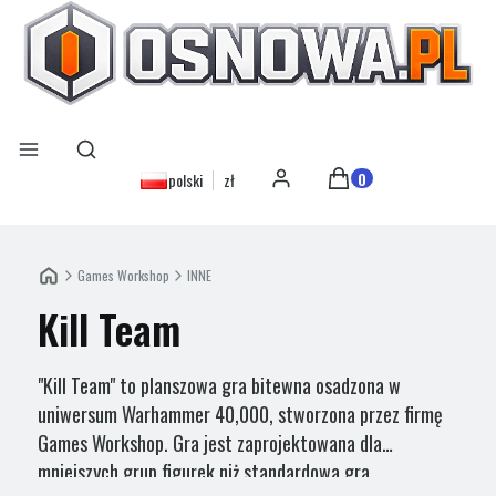
Otwórz wyszukiwarkę
Szukaj
Menu
Produkty w koszyku: 0
polski
zł
Zaloguj się
Koszyk
Games Workshop
INNE
Kill Team
"Kill Team" to planszowa gra bitewna osadzona w
uniwersum Warhammer 40,000, stworzona przez firmę
Games Workshop. Gra jest zaprojektowana dla
mniejszych grup figurek niż standardowa gra