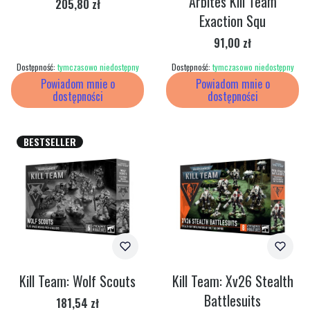
Arbites Kill Team
Cena
205,80 zł
Exaction Squ
Cena
91,00 zł
Dostępność:
tymczasowo niedostępny
Dostępność:
tymczasowo niedostępny
Powiadom mnie o
Powiadom mnie o
dostępności
dostępności
BESTSELLER
Kill Team: Wolf Scouts
Kill Team: Xv26 Stealth
Battlesuits
Cena
181,54 zł