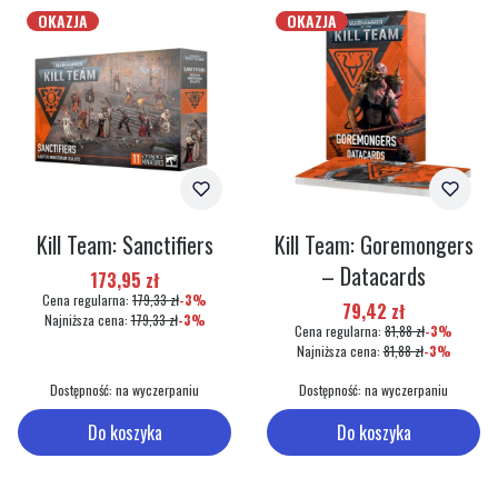
OKAZJA
OKAZJA
Kill Team: Sanctifiers
Kill Team: Goremongers
– Datacards
Cena promocyjna
173,95 zł
Cena regularna:
179,33 zł
-3%
Cena promocyjna
79,42 zł
Najniższa cena:
179,33 zł
-3%
Cena regularna:
81,88 zł
-3%
Najniższa cena:
81,88 zł
-3%
Dostępność:
na wyczerpaniu
Dostępność:
na wyczerpaniu
Do koszyka
Do koszyka