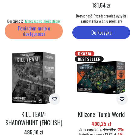
Cena
181,54 zł
Dostępność:
Przedsprzedaż wysyłka
Dostępność:
tymczasowo niedostępny
zamówienia w dniu premiery
Powiadom mnie o
Do koszyka
dostępności
OKAZJA
BESTSELLER
KILL TEAM:
Killzone: Tomb World
SHADOWHUNT (ENGLISH)
Cena promocyjna
400,25 zł
Cena regularna:
412,63 zł
-3%
Cena
485,10 zł
Najniższa cena:
412,63 zł
-3%