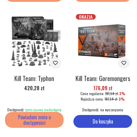
OKAZJA
Kill Team: Typhon
Kill Team: Goremongers
Cena
Cena promocyjna
420,28 zł
176,09 zł
Cena regularna:
181,54 zł
-3%
Najniższa cena:
181,54 zł
-3%
Dostępność:
tymczasowo niedostępny
Dostępność:
na wyczerpaniu
Powiadom mnie o
Do koszyka
dostępności