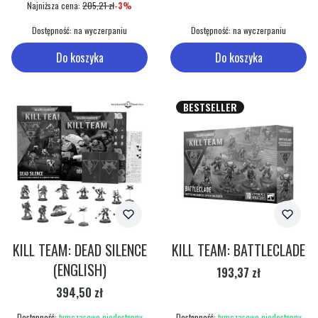
Najniższa cena:
205,21 zł
-3%
Dostępność:
na wyczerpaniu
Dostępność:
na wyczerpaniu
Do koszyka
Do koszyka
BESTSELLER
KILL TEAM: DEAD SILENCE
KILL TEAM: BATTLECLADE
(ENGLISH)
Cena
193,37 zł
Cena
394,50 zł
Dostępność:
tymczasowo niedostępny
Dostępność:
tymczasowo niedostępny