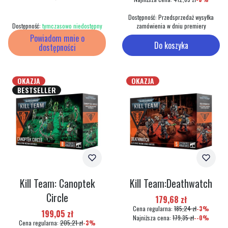
Dostępność:
Przedsprzedaż wysyłka
Dostępność:
tymczasowo niedostępny
zamówienia w dniu premiery
Powiadom mnie o
Do koszyka
dostępności
OKAZJA
OKAZJA
BESTSELLER
Kill Team: Canoptek
Kill Team:Deathwatch
Circle
Cena promocyjna
179,68 zł
Cena regularna:
185,24 zł
-3%
Cena promocyjna
199,05 zł
Najniższa cena:
179,35 zł
--0%
Cena regularna:
205,21 zł
-3%