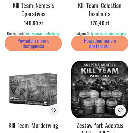
Kill Team: Nemesis
Kill Team: Celestian
Operatives
Insidiants
Cena
Cena
140,00 zł
176,40 zł
Dostępność:
tymczasowo niedostępny
Dostępność:
tymczasowo niedostępny
Powiadom mnie o
Powiadom mnie o
dostępności
dostępności
Kill Team: Murderwing
Zestaw farb Adeptus