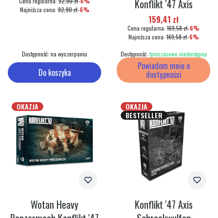
Cena regularna:
92,90 zł
-6%
Konflikt '47 Axis
Najniższa cena:
92,90 zł
-6%
Cena promocyjna
159,41 zł
Cena regularna:
169,58 zł
-6%
Najniższa cena:
169,58 zł
-6%
Dostępność:
na wyczerpaniu
Dostępność:
tymczasowo niedostępny
Powiadom mnie o
Do koszyka
dostępności
OKAZJA
OKAZJA
BESTSELLER
Wotan Heavy
Konflikt '47 Axis