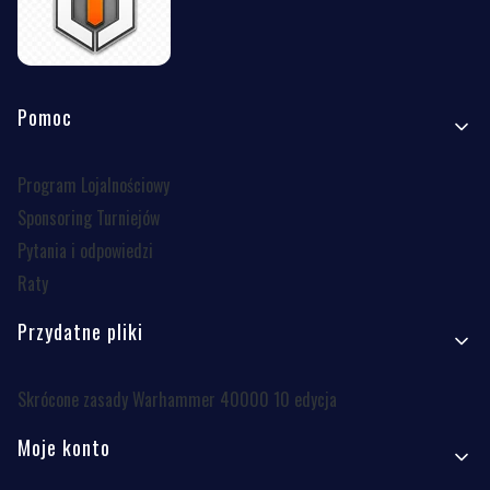
Linki w stopce
Pomoc
Program Lojalnościowy
Sponsoring Turniejów
Pytania i odpowiedzi
Raty
Przydatne pliki
Skrócone zasady Warhammer 40000 10 edycja
Moje konto