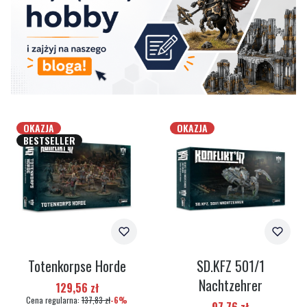
OKAZJA
OKAZJA
BESTSELLER
Totenkorpse Horde
SD.KFZ 501/1
Nachtzehrer
Cena promocyjna
129,56 zł
Cena regularna:
137,83 zł
-6%
Cena promocyjna