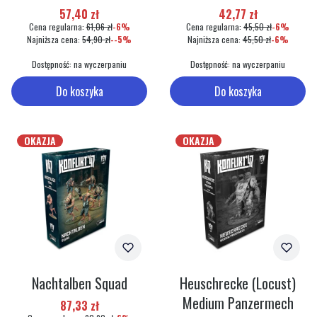
Cena promocyjna
Cena promocyjna
57,40 zł
42,77 zł
Cena regularna:
61,06 zł
-6%
Cena regularna:
45,50 zł
-6%
Najniższa cena:
54,90 zł
--5%
Najniższa cena:
45,50 zł
-6%
Dostępność:
na wyczerpaniu
Dostępność:
na wyczerpaniu
Do koszyka
Do koszyka
OKAZJA
OKAZJA
Nachtalben Squad
Heuschrecke (Locust)
Medium Panzermech
Cena promocyjna
87,33 zł