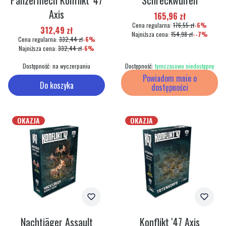
Panzermech Konflikt '47
Schreckwulfen
Axis
Cena promocyjna
165,96 zł
Cena regularna:
176,55 zł
-6%
Cena promocyjna
312,49 zł
Najniższa cena:
154,98 zł
--7%
Cena regularna:
332,44 zł
-6%
Najniższa cena:
332,44 zł
-6%
Dostępność:
na wyczerpaniu
Dostępność:
tymczasowo niedostępny
Powiadom mnie o
Do koszyka
dostępności
OKAZJA
OKAZJA
Nachtjäger Assault
Konflikt '47 Axis