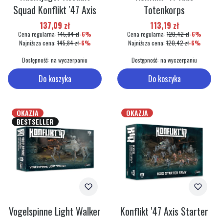
Squad Konflikt '47 Axis
Totenkorps
Cena promocyjna
Cena promocyjna
137,09 zł
113,19 zł
Cena regularna:
145,84 zł
-6%
Cena regularna:
120,42 zł
-6%
Najniższa cena:
145,84 zł
-6%
Najniższa cena:
120,42 zł
-6%
Dostępność:
na wyczerpaniu
Dostępność:
na wyczerpaniu
Do koszyka
Do koszyka
OKAZJA
OKAZJA
BESTSELLER
Vogelspinne Light Walker
Konflikt '47 Axis Starter