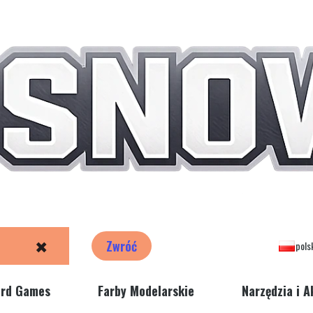
✖
Zwróć
pols
ord Games
Farby Modelarskie
Narzędzia i A