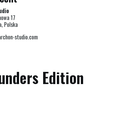
udio
nowa 17
a, Polska
rchon-studio.com
unders Edition