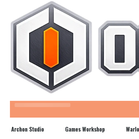
Z kodem "LATO" wpisanym w koszyku otrzymasz 3% rabatu.
Archon Studio
Games Workshop
Warl