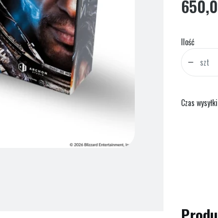
Cena
650,0
Ilość
szt
Czas wysyłki
Produ