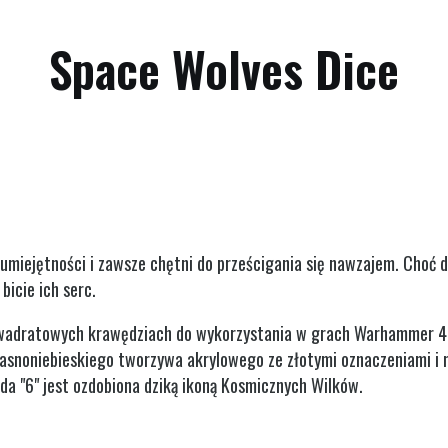
Space Wolves Dice
umiejętności i zawsze chętni do prześcigania się nawzajem. Choć dy
icie ich serc.
o kwadratowych krawędziach do wykorzystania w grach Warhammer 
 jasnoniebieskiego tworzywa akrylowego ze złotymi oznaczeniami i 
żda "6" jest ozdobiona dziką ikoną Kosmicznych Wilków.