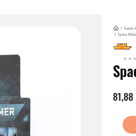
Games 
Space Wolv
Etykiety
Spa
Cena
81,88 
Etykiety