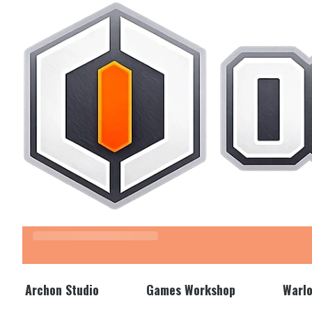
Z kodem "LATO" wpisanym w koszyku otrzymasz 3% rabatu.
Archon Studio
Games Workshop
Warl