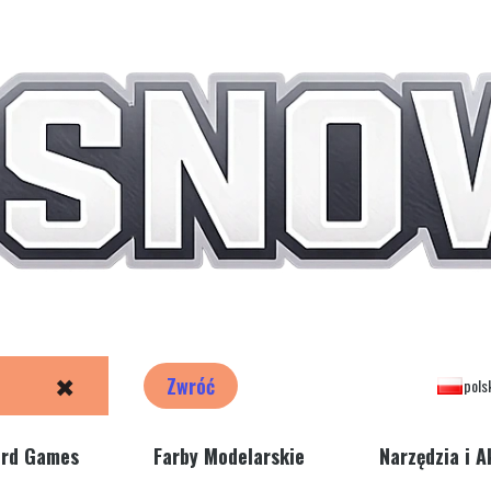
✖
Zwróć
pols
ord Games
Farby Modelarskie
Narzędzia i A