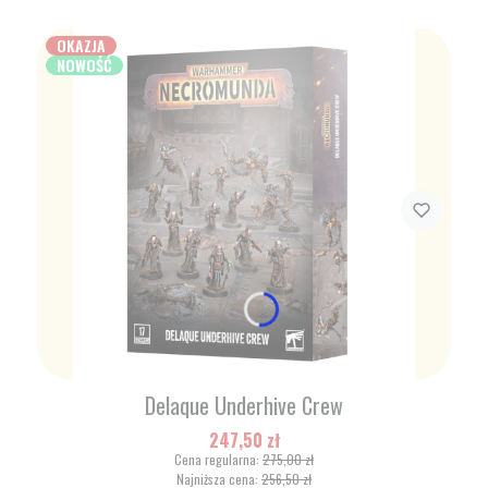
OKAZJA
NOWOŚĆ
Delaque Underhive Crew
Cena promocyjna
247,50 zł
Cena regularna:
275,00 zł
Najniższa cena:
256,50 zł