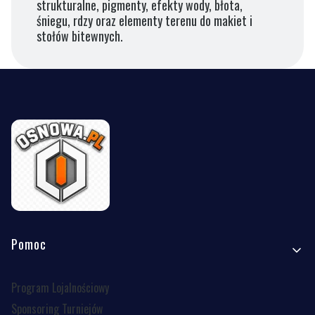
strukturalne, pigmenty, efekty wody, błota,
śniegu, rdzy oraz elementy terenu do makiet i
stołów bitewnych.
Linki w stopce
Pomoc
Program Lojalnościowy
Sponsoring Turniejów