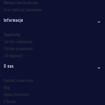
Metody i koszty dostaw
Czas realizacji zamówienia
Informacje
Regulaminy
Zwroty i reklamacje
Polityka prywatności
Jak kupować?
O nas
Kontakt i dane firmy
Blog
Opinie Trustmate
O firmie