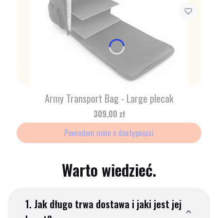
Army Transport Bag - Large plecak
Cena
309,00 zł
Powiadom mnie o dostępności
Warto wiedzieć.
1.
Jak długo trwa dostawa i jaki jest jej