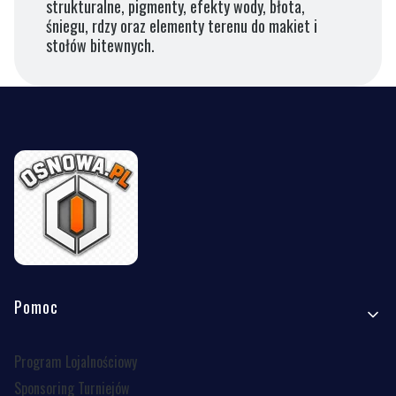
strukturalne, pigmenty, efekty wody, błota,
śniegu, rdzy oraz elementy terenu do makiet i
stołów bitewnych.
Linki w stopce
Pomoc
Program Lojalnościowy
Sponsoring Turniejów