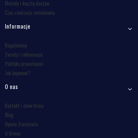
Metody i koszty dostaw
Czas realizacji zamówienia
Informacje
Regulaminy
Zwroty i reklamacje
Polityka prywatności
Jak kupować?
O nas
Kontakt i dane firmy
Blog
Opinie Trustmate
O firmie