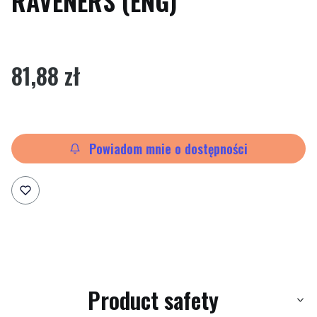
RAVENERS (ENG)
Etykiety
Cena
81,88 zł
Powiadom mnie o dostępności
Product safety