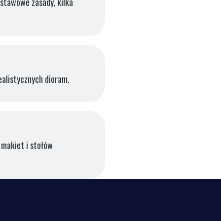
dstawowe zasady, kilka
ealistycznych dioram.
 makiet i stołów