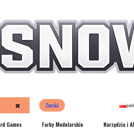
✖
Zwróć
pols
ord Games
Farby Modelarskie
Narzędzia i A