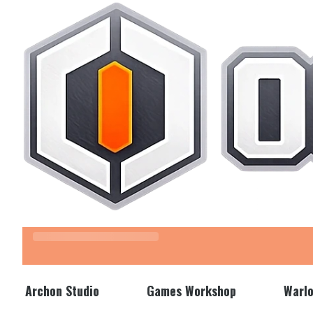
Z kodem "LATO" wpisanym w koszyku otrzymasz 3% rabatu.
Archon Studio
Games Workshop
Warl