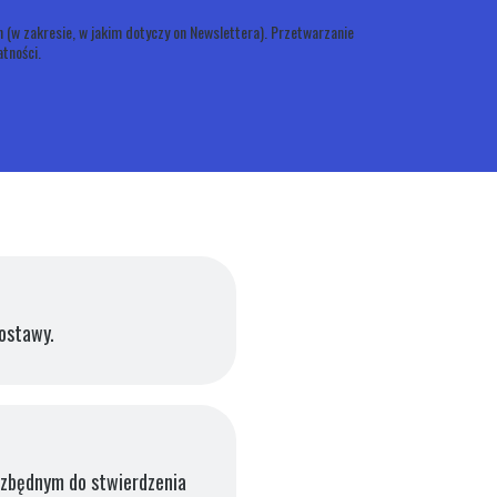
 (w zakresie, w jakim dotyczy on Newslettera). Przetwarzanie
tności.
ostawy.
ezbędnym do stwierdzenia