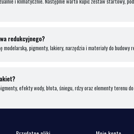
izualnie i klimatycznie. Następnie warto kupić zestaw startowy, po
twa redukcyjnego?
ę modelarską, pigmenty, lakiery, narzędzia i materiały do budowy r
akiet?
pigmenty, efekty wody, błota, śniegu, rdzy oraz elementy terenu do
Przydatne pliki
Moje konto