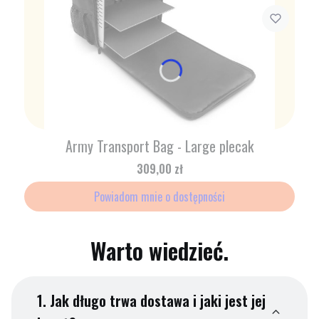
Army Transport Bag - Large plecak
Cena
309,00 zł
Powiadom mnie o dostępności
Warto wiedzieć.
1.
Jak długo trwa dostawa i jaki jest jej